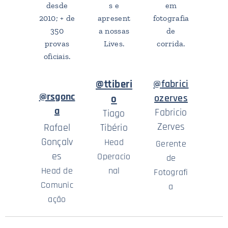
desde
s e
em
2010; + de
apresent
fotografia
350
a nossas
de
provas
Lives.
corrida.
oficiais.
@ttiberi
@
fabrici
@rsgonc
ozerves
o
a
Fabricio
Tiago
Zerves
Rafael
Tibério
Gonçalv
Head
Gerente
es
Operacio
de
Head de
nal
Fotografi
Comunic
a
ação