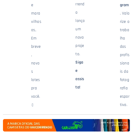
rrend
e
gram
o
mara
. Valo
lança
vilhos
rize o
um
os,
traba
novo
Em
lho
proje
breve
dos
to.
,
profis
Siga
novo
siona
e
s
is da
assis
lotes
fotog
ta!
pra
rafia
você.
espor
:)
tiva.