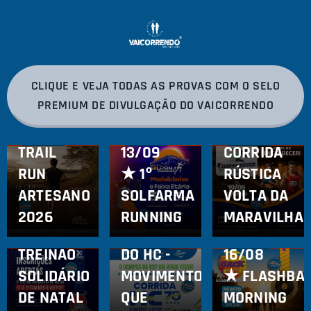
CLIQUE E VEJA TODAS AS PROVAS COM O SELO
04/08/2026
PREMIUM DE DIVULGAÇÃO DO VAICORRENDO
19/09
06/08/2026
18/10 ★
★
4ª
05/08/2026
TRAIL
13/09
CORRIDA
RUN
★
1º
RÚSTICA
ARTESANO
SOLFARMA
VOLTA DA
31/07/2026
25/07/2026
06/12 ★
16/08
2026
RUNNING
MARAVILHA
4º
★
CORRIDA
23/07/2026
TREINÃO
DO HC -
16/08
SOLIDÁRIO
MOVIMENTO
★
FLASHBA
DE NATAL
QUE
MORNING