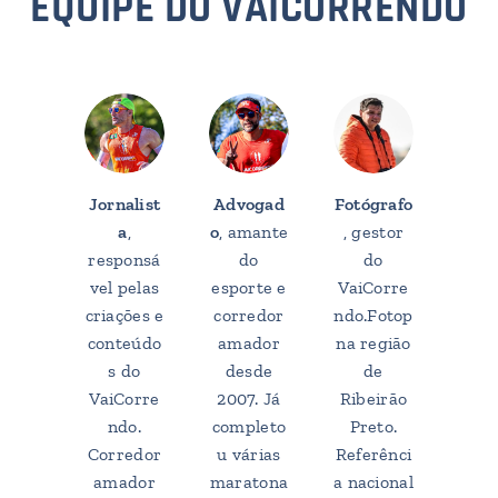
EQUIPE DO VAICORRENDO
Jornalist
Advogad
Fotógrafo
a
,
o
, amante
, gestor
responsá
do
do
vel pelas
esporte e
VaiCorre
criações e
corredor
ndo.Fotop
conteúdo
amador
na região
s do
desde
de
VaiCorre
2007. Já
Ribeirão
ndo.
completo
Preto.
Corredor
u várias
Referênci
amador
maratona
a nacional