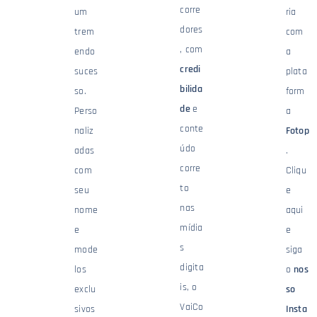
corre
um
ria
dores
trem
com
, com
endo
a
credi
suces
plata
bilida
so.
form
de
e
Perso
a
conte
naliz
Fotop
údo
adas
.
corre
com
Cliqu
to
seu
e
nas
nome
aqui
mídia
e
e
s
mode
siga
digita
los
o
nos
is, o
exclu
so
VaiCo
sivos
Insta