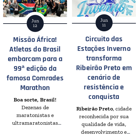
Jun
Jun
11
12
Circuito das
Missão África!
Estações Inverno
Atletas do Brasil
transforma
embarcam para a
Ribeirão Preto em
99ª edição da
cenário de
famosa Comrades
resistência e
Marathon
conquista
Boa sorte, Brasil!
Dezenas de
Ribeirão Preto
, cidade
maratonistas e
reconhecida por sua
ultramaratonistas
qualidade de vida,
brasileiros
desenvolvimento e
embarcaram nesta