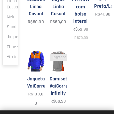
Linha
Preta/La
Linha
Linha
com
Casual
Casual
Casual
bolso
R$
41,90
Meias
lateral
R$
60,00
R$
60,00
Short
R$
59,90
Jaqueta
R$
70,00
Chaveiro
Viseira
Esgotado
Jaqueta
Camiseta
VaiCorrendo.com
VaiCorrendo.com
Infinity
R$
180,0
R$
69,90
0