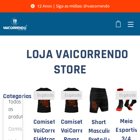
12 Anos | Siga as mídias: @vaicorrendo
LOJA VAICORRENDO
🛒
STORE
Categorias
Esgotado
Esgotado
Esgotado
Todos
os
produtos
Meia
Camiseta
Camiseta
Short
Camiseta
Esportiv
VaiCorrendo.com
VaiCorrendo.com
Masculino
3/4
Eléktron
Rayos
Preto/Laranja