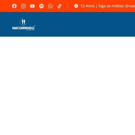
12 Anos | Siga as mídias: @va