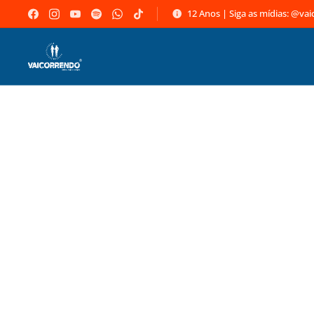
12 Anos | Siga as mídias: @va