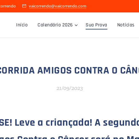
icorrendo
vaicorrendo@vaicorrendo.com
Início
Calendário 2026
Sua Prova
Notícias
CORRIDA AMIGOS CONTRA O CÂ
21/09/2023
E! Leve a criançada! A segund