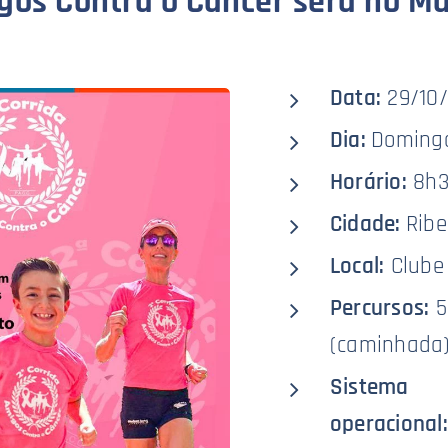
gos Contra o Câncer será no M
Data:
29/10
Dia:
Doming
Horário:
8h3
Cidade:
Ribe
Local:
Clube
Percursos:
5
(caminhada)
Sistema
operacional