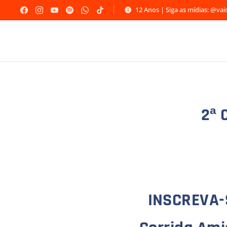
12 Anos | Siga as mídias: @va
2ª 
INSCREVA-S