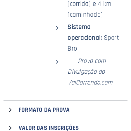
(corrida) e 4 km
(caminhada)
Sistema
operacional:
Sport
Bro
🥇
Prova com
Divulgação do
VaiCorrendo.com
FORMATO DA PROVA
A Assescofran em Movimento 2024, que recebe o selo
VALOR DAS
INSCRIÇÕES
premium
VaiCorrendo.com
de divulgação, terá largada e