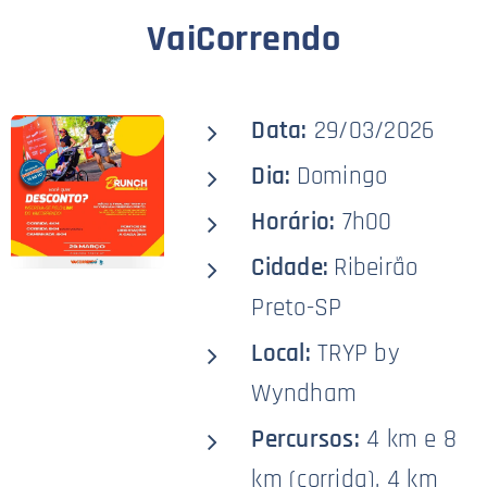
VaiCorrendo
Data:
29/03/2026
Dia:
Domingo
Horário:
7h00
Cidade:
Ribeirão
Preto-SP
Local:
TRYP by
Wyndham
Percursos:
4 km e 8
km (corrida), 4 km