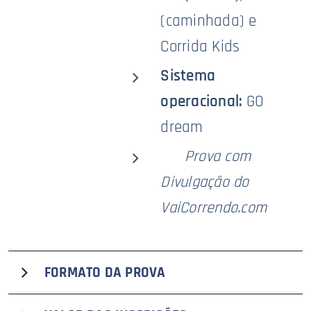
(caminhada) e
Corrida Kids
Sistema
operacional:
GO
dream
🥇
Prova com
Divulgação do
VaiCorrendo.com
FORMATO DA PROVA
A segunda edição da Brunch Run, que recebe o selo