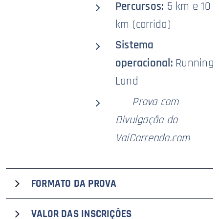
Percursos:
5 km e 10
km (corrida)
Sistema
operacional:
Running
Land
🥇
Prova com
Divulgação do
VaiCorrendo.com
FORMATO DA PROVA
O Circuito Eco Run - Etapa de Ribeirão Preto, que
VALOR DAS
INSCRIÇÕES
recebe o selo premium
VaiCorrendo.com
de divulgação,