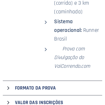
(corrida) e 3 km
(caminhada)
Sistema
operacional:
Runner
Brasil
🥇
Prova com
Divulgação do
VaiCorrendo.com
FORMATO DA PROVA
A 10ª edição da Corrida e Caminhada Coplana Pegada
VALOR DAS
INSCRIÇÕES
Sustentável, que recebe o selo premium