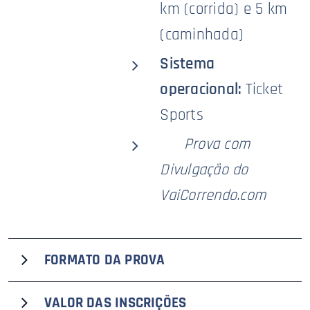
km (corrida) e 5 km
(caminhada)
Sistema
operacional:
Ticket
Sports
🥇
Prova com
Divulgação do
VaiCorrendo.com
FORMATO DA PROVA
A Corrida Cooperativa em Dupla Sicoob Cocred - 5ª
VALOR DAS
INSCRIÇÕES
Edição Serrana, que recebe o selo premium