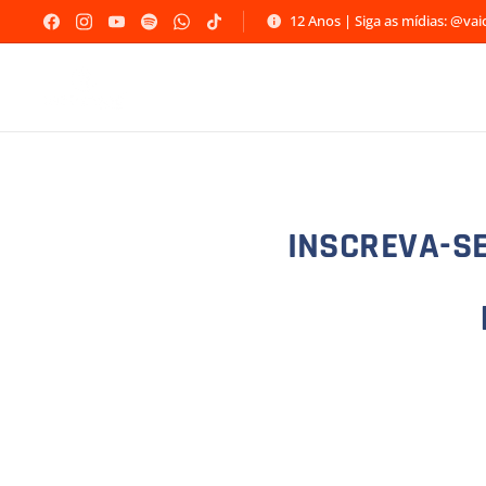
12 Anos | Siga as mídias: @va
INSCREVA-SE!