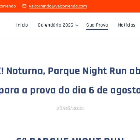
icorrendo
vaicorrendo@vaicorrendo.com
Início
Calendário 2026
Sua Prova
Notícias
 Noturna, Parque Night Run ab
para a prova do dia 6 de agost
26/06/2022