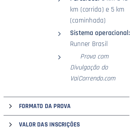
km (corrida) e 5 km
(caminhada)
Sistema operacional:
Runner Brasil
🥇
Prova com
Divulgação do
VaiCorrendo.com
FORMATO DA PROVA
A 15ª edição da Corrida do Trabalhador Maria Zeferina
VALOR DAS
INSCRIÇÕES
Baldaia, uma das mais tradicionais do interior paulista e