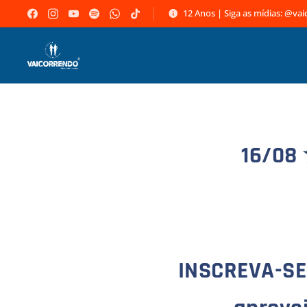
12 Anos | Siga as mídias: @va
16/08
INSCREVA-SE!