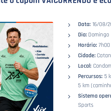
ite o cupom VAICORRENDO e ec
Data:
16/08/2
Dia:
Domingo
Horário:
7h00
Cidade:
Cata
Local:
Condomí
Percursos:
5 k
5 km (caminha
Sistema oper
Sports