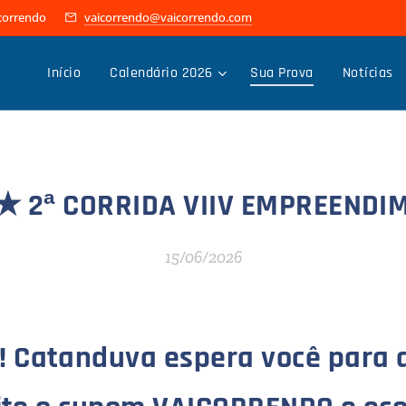
icorrendo
vaicorrendo@vaicorrendo.com
Início
Calendário 2026
Sua Prova
Notícias
 ★ 2ª CORRIDA VIIV EMPREENDI
15/06/2026
 Catanduva espera você para a 