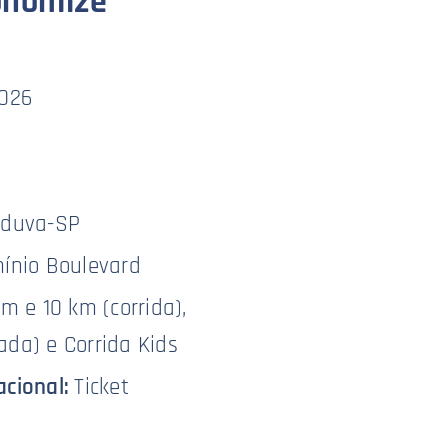
onomize
026
nduva-SP
nio Boulevard
m e 10 km (corrida),
da) e Corrida Kids
acional:
Ticket