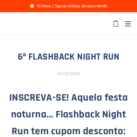
12 Anos | Siga as mídias: @vaicorrendo
6ª FLASHBACK NIGHT RUN
12/03/2024
INSCREVA-SE! Aquela festa
noturna... Flashback Night
Run tem cupom desconto: