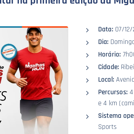
ar na primeira edição da Mig
Data:
07/12/
Dia:
Doming
Horário:
7h0
Cidade:
Ribe
Local:
Avenid
Percursos:
4 
e 4 km (cam
Sistema ope
Sports