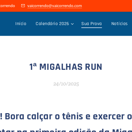
icorrendo
vaicorrendo@vaicorrendo.com
Início
Calendário 2026
Sua Prova
Notícias
1ª MIGALHAS RUN
24/10/2025
Bora calçar o tênis e exercer o