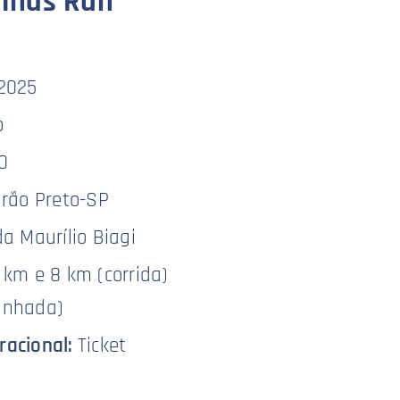
alhas Run
2025
o
0
irão Preto-SP
a Maurílio Biagi
km e 8 km (corrida)
inhada)
racional:
Ticket