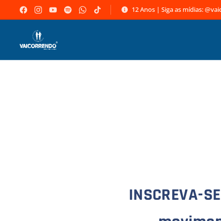
12 Anos | Siga as mídias: @va
INSCREVA-SE! 