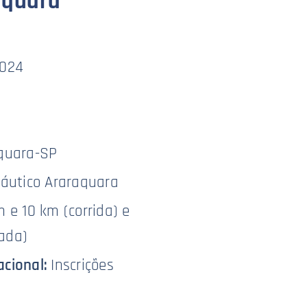
aquara
024
quara-SP
áutico Araraquara
 e 10 km (corrida) e
ada)
acional:
Inscrições