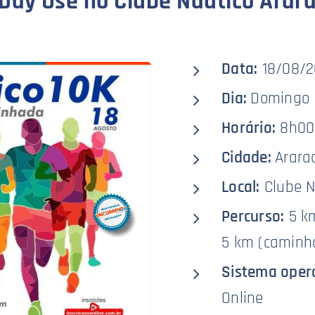
 Day Use no Clube Náutico Arar
Data:
18/08/2
Dia:
Domingo
Horário:
8h00
Cidade:
Arara
Local:
Clube N
Percurso:
5 km
5 km (caminh
Sistema oper
Online