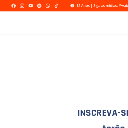
12 Anos | Siga as mídias: @va
INSCREVA-SE