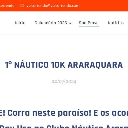
icorrendo
vaicorrendo@vaicorrendo.com
Início
Calendário 2026
Sua Prova
Notícias
1º NÁUTICO 10K ARARAQUARA
24/07/2024
! Corra neste paraíso! E os a