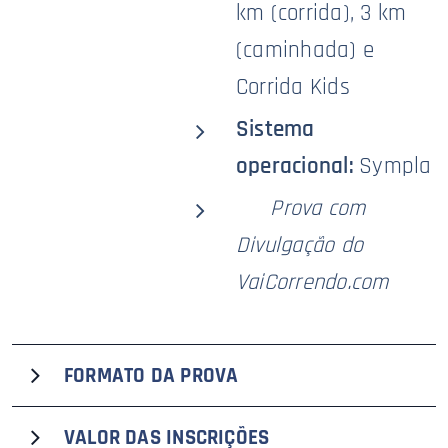
km (corrida), 3 km
(caminhada) e
Corrida Kids
Sistema
operacional:
Sympla
🥇
Prova com
Divulgação do
VaiCorrendo.com
FORMATO DA PROVA
A quinta edição da Corrida Outubro Rosa Sunset Run,
VALOR DAS
INSCRIÇÕES
que recebe o selo premium
VaiCorrendo.com
de