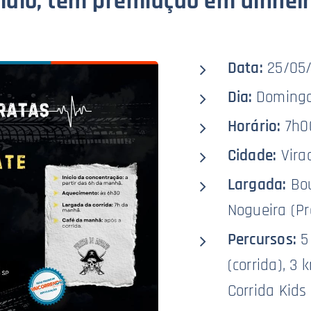
aio, tem premiação em dinhei
Data:
25/05
Dia:
Doming
Horário:
7h0
Cidade:
Vira
Largada:
Bou
Nogueira (Pr
Percursos:
5
(corrida), 3
Corrida Kids