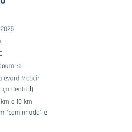
ro
/2025
o
0
douro-SP
levard Moacir
aça Central)
 km e 10 km
 km (caminhada) e