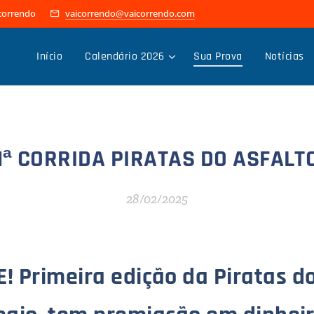
icorrendo
vaicorrendo@vaicorrendo.com
Início
Calendário 2026
Sua Prova
Notícias
1ª CORRIDA PIRATAS DO ASFALT
28/02/2025
! Primeira edição da Piratas do