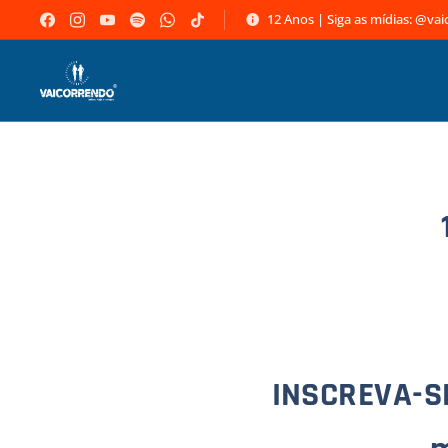
12 Anos | Siga as mídias: @va
INSCREVA-SE