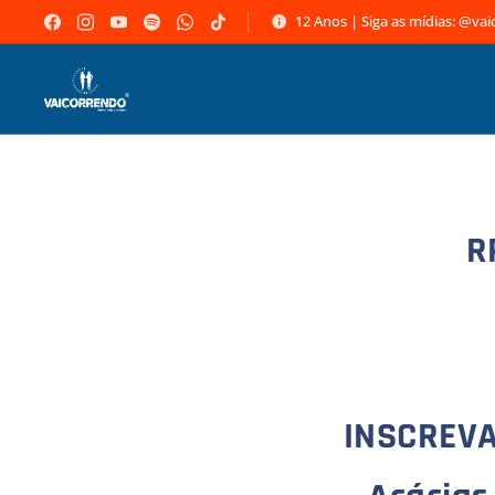
12 Anos | Siga as mídias: @va
R
INSCREVA