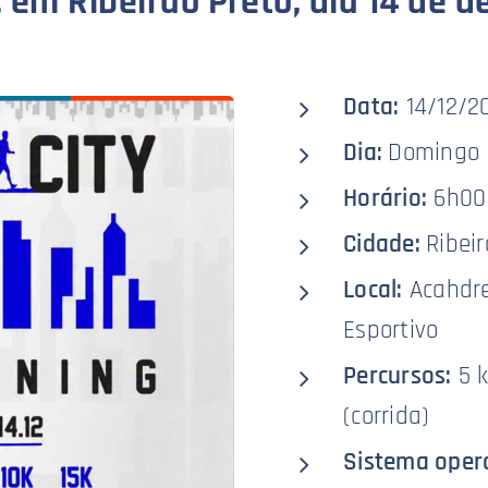
, em Ribeirão Preto, dia 14 de 
Data:
14/12/2
Dia:
Domingo
Horário:
6h00
Cidade:
Ribei
Local:
Acahdr
Esportivo
Percursos:
5 k
(corrida)
Sistema oper