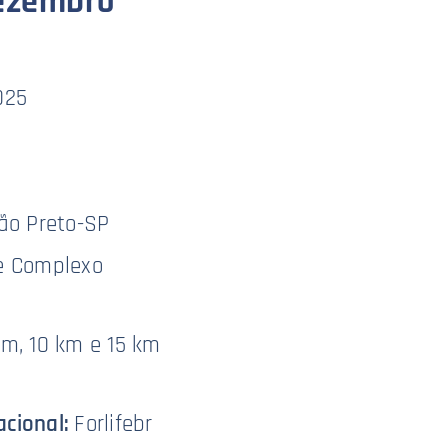
dezembro
025
rão Preto-SP
e Complexo
m, 10 km e 15 km
acional:
Forlifebr