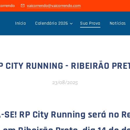
icorrendo
vaicorrendo@vaicorrendo.com
Início
Calendário 2026
Sua Prova
Notícias
P CITY RUNNING - RIBEIRÃO PRE
23/08/2025
-SE! RP City Running será no
R