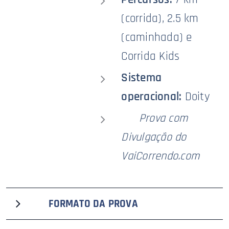
(corrida), 2.5 km
(caminhada) e
Corrida Kids
Sistema
operacional:
Doity
🥇
Prova com
Divulgação do
VaiCorrendo.com
🟦
FORMATO DA PROVA
A oitava edição do Treinão ABA Cross, que recebe o