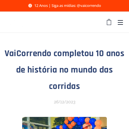
12 Anos | Siga as mídias: @vaicorrendo
VaiCorrendo completou 10 anos
de história no mundo das
corridas
26/12/2023