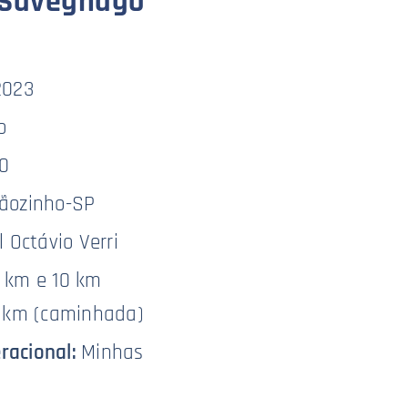
a Savegnago
2023
o
0
ãozinho-SP
l Octávio Verri
 km e 10 km
 5 km (caminhada)
racional:
Minhas