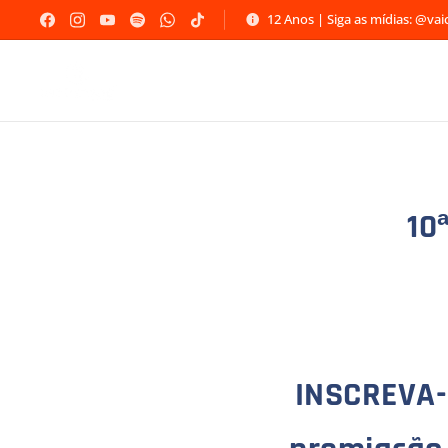
12 Anos | Siga as mídias: @va
10
INSCREVA-