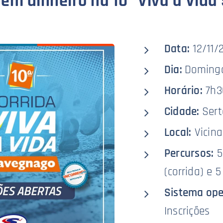
em dinheiro na 10ª Viva a Vid
Data:
12/11/
Dia:
Doming
Horário:
7h3
Cidade:
Sert
Local:
Vicina
Percursos:
5
(corrida) e
Sistema ope
Inscrições