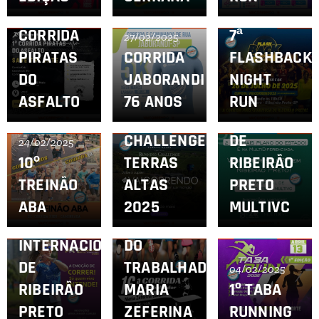
1ª
25/02/2025
CORRIDA
7ª
27/02/2025
PIRATAS
CORRIDA
FLASHBACK
DO
JABORANDI
NIGHT
19/02/2025
21K
ASFALTO
76 ANOS
RUN
21/02/2025
RUNNING
OFICIAL
CHALLENGE
DE
24/02/2025
10º
TERRAS
RIBEIRÃO
TREINÃO
ALTAS
PRETO
14/02/2025
12/02/2025
13ª MEIA
16ª
ABA
2025
MULTIVC
MARATONA
CORRIDA
INTERNACIONAL
DO
DE
TRABALHADOR
04/02/2025
RIBEIRÃO
MARIA
1º TABA
PRETO
ZEFERINA
RUNNING