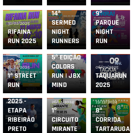
29/01/2025
17/01/2025
14ª
9º
SERMED
PARQUE
31/01/2025
RIFAINA
NIGHT
NIGHT
RUN 2025
RUNNERS
RUN
10/01/2025
5ª EDIÇÃO
COLORS
15/01/2025
06/01/2025
1ª STREET
RUN | JBX
TAQUARUN
RUN
MIND
2025
02/01/2025
AERO RUN
2025 -
26/12/2024
19/12/2024
ETAPA
1º
8ª
RIBEIRÃO
CIRCUITO
CORRIDA
PRETO
MIRANTE
TARTARUGA