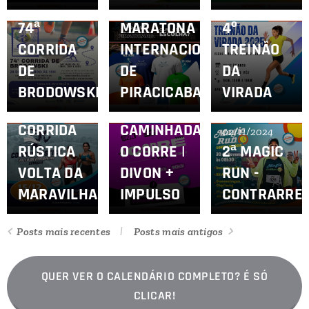
13/12/2024
09/12/2024
27/11/2024
74ª
MARATONA
4º
CORRIDA
INTERNACIONAL
TREINÃO
05/11/2024
1ª
DE
DE
DA
CORRIDA
BRODOWSKI
PIRACICABA
VIRADA
13/11/2024
2ª
E
CORRIDA
CAMINHADA
02/11/2024
RÚSTICA
O CORRE |
2ª MAGIC
VOLTA DA
DIVON +
RUN -
MARAVILHA
IMPULSO
CONTRARREL
Posts mais recentes
Posts mais antigos
QUER VER O CALENDÁRIO COMPLETO? É SÓ
CLICAR!