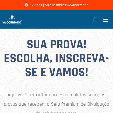
12 Anos | Siga as mídias: @vaicorrendo
SUA PROVA!
ESCOLHA, INSCREVA-
SE E VAMOS!
Aqui você tem informações completas sobre as
provas que recebem o Selo Premium de Divulgação